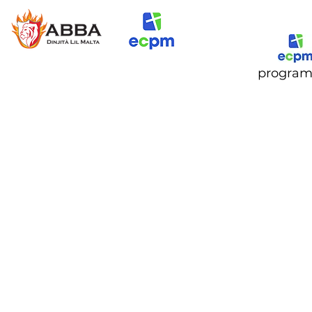
Ftuh
progra