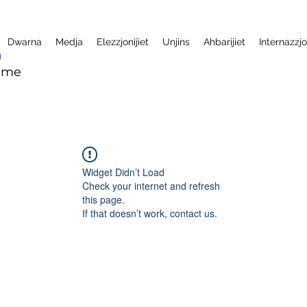
Dwarna
Medja
Elezzjonijiet
Unjins
Ahbarijiet
Internazzjo
mme
Widget Didn’t Load
Check your internet and refresh
this page.
If that doesn’t work, contact us.