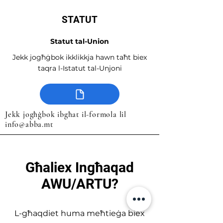
STATUT
Statut tal-Union
Jekk jogħġbok ikklikkja hawn taħt biex
taqra l-Istatut tal-Unjoni
Jekk jogħġbok ibgħat il-formola lil
info@abba.mt
Għaliex Ingħaqad
AWU/ARTU?
L-għaqdiet huma meħtieġa biex