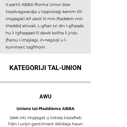
Il-partit ABBA fforma Union biex
tissalvagwardja u tipproteġi kemm lill-
impjegati kif ukoll lil min iħaddem mit-
theddid attwali. L-għan ta’ din l-għaqda
hu li tgħaqqad lil dawk kollha li jridu
jħarsu l-impjiegi, in-negozji u l-
kummerċ tagħhom.
KATEGORIJI TAL-UNION
AWU
Unions tal-Ħaddiema ABBA
Jekk inti impjegat u tixtieq tissieħeb
f'din l-unjin ġentilment ikklikkja hawn