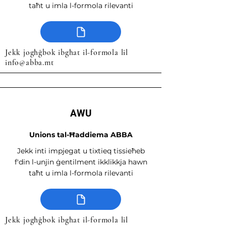
taħt u imla l-formola rilevanti
Jekk jogħġbok ibgħat il-formola lil
info@abba.mt
AWU
Unions tal-Ħaddiema ABBA
Jekk inti impjegat u tixtieq tissieħeb
f'din l-unjin ġentilment ikklikkja hawn
taħt u imla l-formola rilevanti
Jekk jogħġbok ibgħat il-formola lil