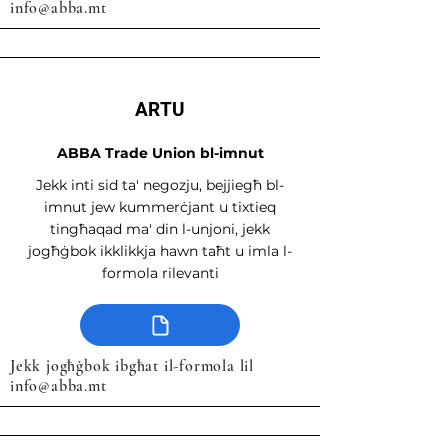
info@abba.mt
ARTU
ABBA Trade Union bl-imnut
Jekk inti sid ta' negozju, bejjiegħ bl-
imnut jew kummerċjant u tixtieq
tingħaqad ma' din l-unjoni, jekk
jogħġbok ikklikkja hawn taħt u imla l-
formola rilevanti
Jekk jogħġbok ibgħat il-formola lil
info@abba.mt