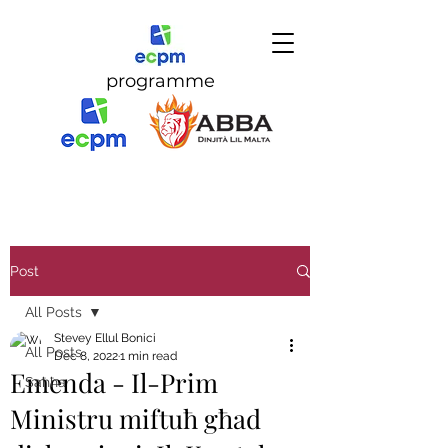
programme
Post
All Posts
Stevey Ellul Bonici
All Posts
Dec 8, 2022
1 min read
Emenda - Il-Prim
Saħħa
Ministru miftuħ għad