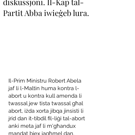
diskussjoni. Il-Kap tal-
Partit Abba iwieġeb lura.
Il-Prim Ministru Robert Abela 
jaf li l-Maltin huma kontra l-
abort u kontra kull amenda li 
twassal jew tista twassal għal 
abort, iżda xorta jibqa jinsisti li 
jrid dan it-tibdil fil-liġi tal-abort 
anki meta jaf li m'għandux 
mandat biex jagħmel dan.