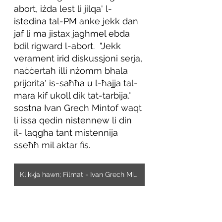
abort, iżda lest li jilqa' l-
istedina tal-PM anke jekk dan 
jaf li ma jistax jagħmel ebda 
bdil rigward l-abort.  "Jekk 
verament irid diskussjoni serja, 
naċċertaħ illi nżomm bhala 
prijorita' is-saħħa u l-ħajja tal-
mara kif ukoll dik tat-tarbija." 
sostna Ivan Grech Mintof waqt 
li issa qedin nistennew li din 
il- laqgħa tant mistennija 
sseħħ mil aktar fis.
Klikkja hawn; Filmat - Ivan Grech Mintoff iwiegeb Ghal istedina ta'Robert Abela