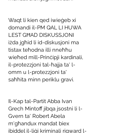
Waqt li kien qed iwieġeb xi 
domandi il-PM QAL LI HUWA 
LEST GĦAD DISKUSSJONI 
iżda jgħid li id-diskusjoni ma 
tistax teħodna illi nneħħu 
wieħed mill-Prinċipji kardinali, 
il-protezzjoni tal-ħajja ta' l-
omm u l-protezzjoni ta' 
saħħita minn periklu gravi.
Il-Kap tal-Partit Abba Ivan 
Grech Mintoff jibqa jsostni li l-
Gvern ta' Robert Abela 
m'għandux mandat biex 
ibiddel il-liġi kriminali rigward l-