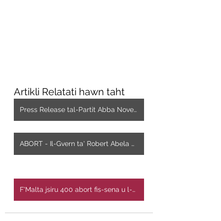
Artikli Relatati hawn taht
Press Release tal-Partit Abba Novembru 2022
ABORT - Il-Gvern ta' Robert Abela b'Nasba fuq il-Poplu Malti - [filmat]
F'Malta jsiru 400 abort fis-sena u l-ebda azzjoni ma' ttieħdet mill-PM Robert Abela - Filmat